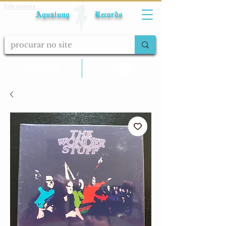
Fale conosco
Aqualung Records
calcular frete