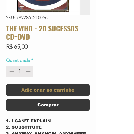
SKU: 7892860210056
THE WHO - 20 SUCESSOS
CD+DVD
Preço
R$ 65,00
Quantidade
*
Adicionar ao carrinho
Comprar
1. I CAN'T EXPLAIN
2. SUBSTITUTE
3. ANYWAY, ANYHOW, ANYWHERE