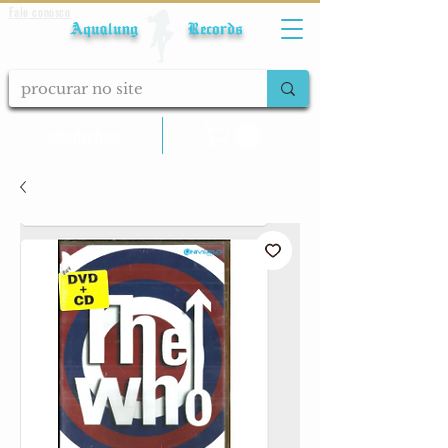
Fale conosco
Aqualung Records
calcular frete