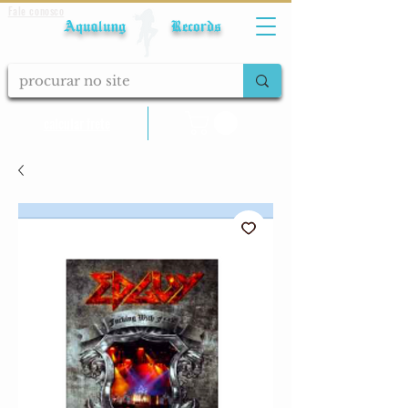
Fale conosco
Aqualung Records
calcular frete