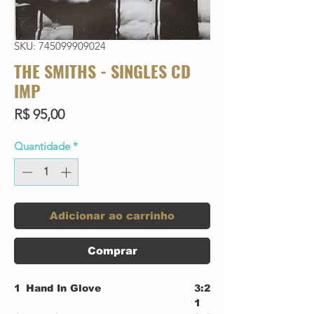
SKU: 745099909024
THE SMITHS - SINGLES CD
IMP
Preço
R$ 95,00
Quantidade
*
Adicionar ao carrinho
Comprar
1
Hand In Glove
3:2
1