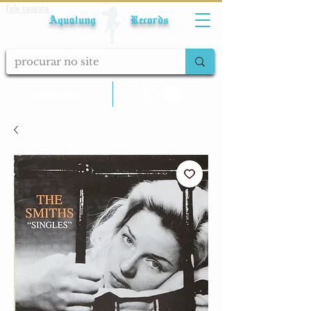
Fale conosco
Aqualung Records
calcular frete