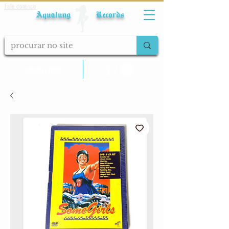
Fale conosco
Aqualung Records
calcular frete