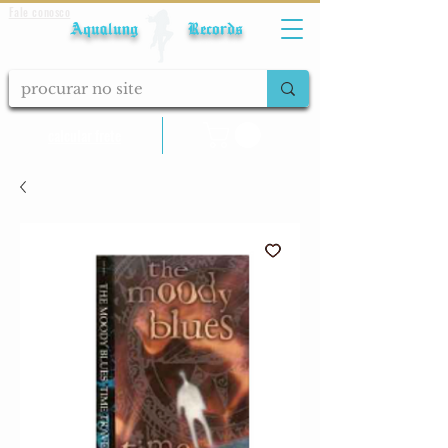
Fale conosco
Aqualung Records
calcular frete