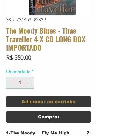
SKU: 731453522329
The Moody Blues - Time
Traveller 4 X CD LONG BOX
IMPORTADO
Preço
R$ 550,00
Quantidade
*
Adicionar ao carrinho
Comprar
1-
The Moody
Fly Me High
2: