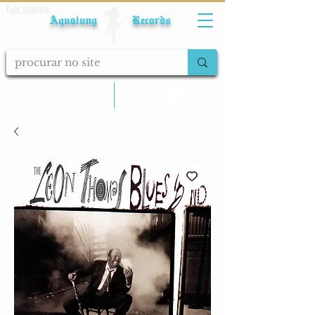
Fale conosco
Aqualung Records
calcular frete