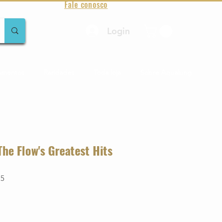
Fale conosco
Login
amentos
Raridades
Toda loja
Sobre Aqualung
he Flow's Greatest Hits
25
o