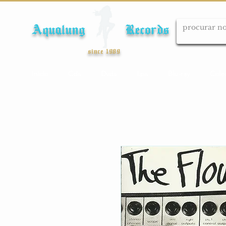
Aqualung Records
since 1989
Início
Cds
Dvds
Lps
Blu-ray
Cole