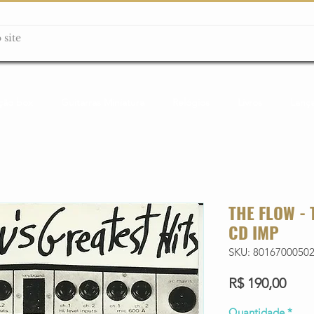
ção box
Guitarras Miniatura
Relógios
Livros
Lanç
THE FLOW - T
CD IMP
SKU: 8016700050
Preç
R$ 190,00
Quantidade
*