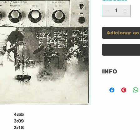
Adicionar ao
INFO
Selo:
Formato:
4:55
País:
3:09
3:18
Lançado:
3:16