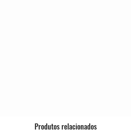
2:57
Gênero:
2:39
2:07
ts
2:44
Estilo:
1:52
2:13
0:50
0:31
5:01
 Bonus
4:07
s
3:45
3:50
Produtos relacionados