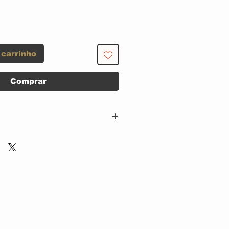
 carrinho
Comprar
Shadoks Music –
SHADOKS 050
CD ACRILICO
Germany
2003