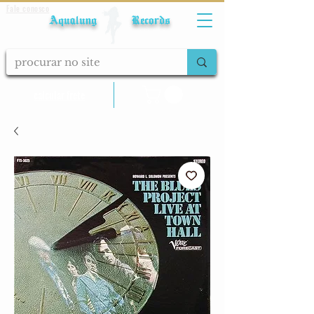
Fale conosco
Aqualung Records
calcular frete