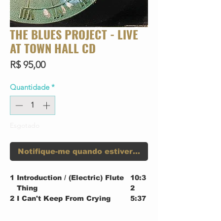
THE BLUES PROJECT - LIVE
AT TOWN HALL CD
Preço
R$ 95,00
Quantidade
*
Esgotado
Notifique-me quando estiver disponível
1
Introduction / (Electric) Flute
10:3
Thing
2
2
I Can't Keep From Crying
5:37
3
Mean Old Southern
2:42
4
No Time Like The Right Time
2:54