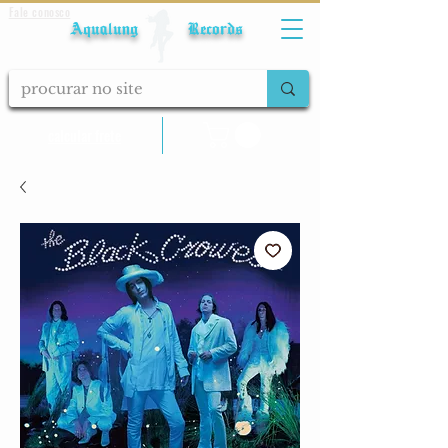
Fale conosco
Aqualung Records
calcular frete