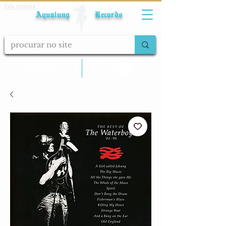
Fale conosco
Aqualung Records
calcular frete