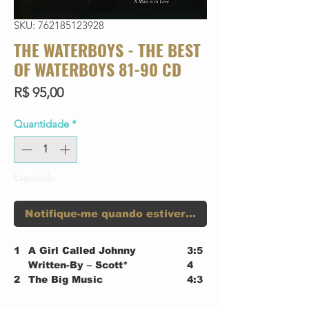
SKU: 762185123928
THE WATERBOYS - THE BEST
OF WATERBOYS 81-90 CD
Preço
R$ 95,00
Quantidade
*
Esgotado
Notifique-me quando estiver disponível
1
A Girl Called Johnny
3:5
Written-By – Scott*
4
2
The Big Music
4:3
Written-By – Scott*
9
3
All The Things She Gave Me
4:3