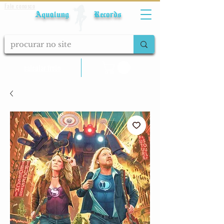
Fale conosco
Aqualung Records
calcular frete