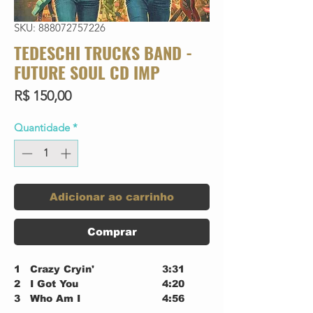
SKU: 888072757226
TEDESCHI TRUCKS BAND -
FUTURE SOUL CD IMP
Preço
R$ 150,00
Quantidade
*
Adicionar ao carrinho
Comprar
1
Crazy Cryin'
3:31
2
I Got You
4:20
3
Who Am I
4:56
4
Hero
4:12