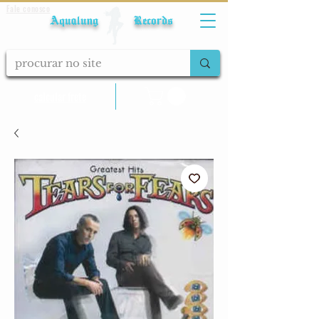
Fale conosco
Aqualung Records
calcular frete