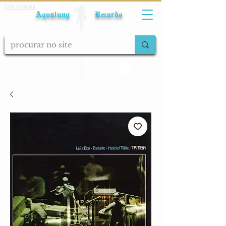
Fale conosco
Aqualung Records
calcular frete