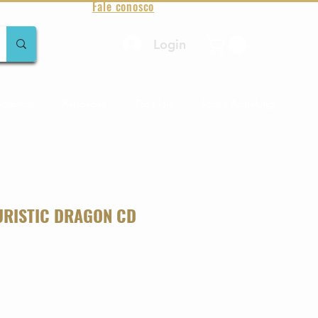
Fale conosco
Login
amentos
Raridades
Toda loja
Sobre Aqualung
TURISTIC DRAGON CD