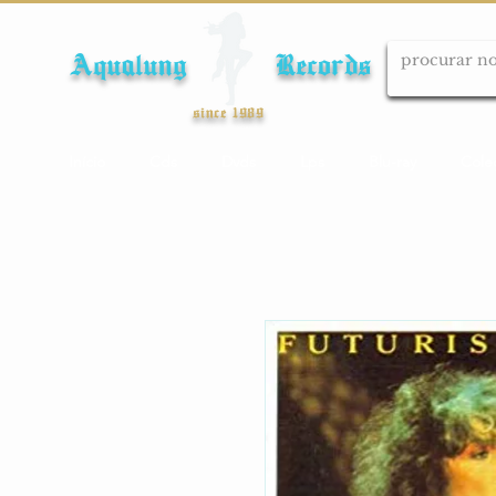
Aqualung Records
since 1989
Início
Cds
Dvds
Lps
Blu-ray
Cole