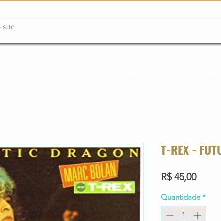
ção box
Guitarras Miniatura
Relógios
Livros
Lanç
T-REX - FU
Preço
R$ 45,00
Quantidade
*