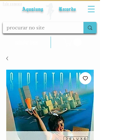
Fale conosco
Aqualung Records
calcular frete