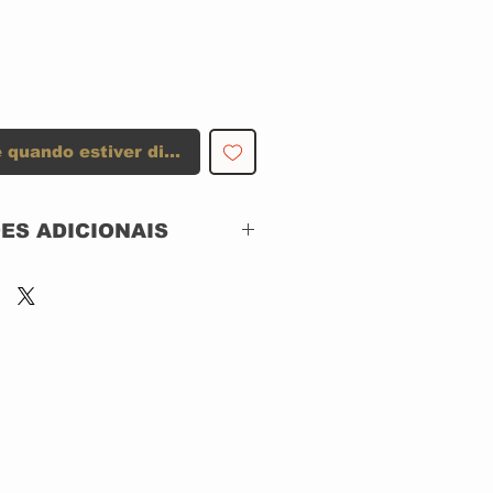
 quando estiver disponível
ES ADICIONAIS
Century Media –
22015-2
CD, ACRILICO
Brazil
2003