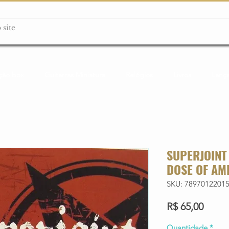
ção box
Guitarras Miniatura
Relógios
Livros
Lanç
SUPERJOINT 
DOSE OF AM
SKU: 7897012201
Preço
R$ 65,00
Quantidade
*