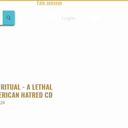
Fale conosco
Login
amentos
Raridades
Toda loja
Sobre Aqualung
RITUAL - A LETHAL
ERICAN HATRED CD
524