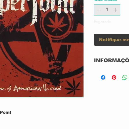
Esgotado
Notifique-me
INFORMAÇÕ
Label:
Format:
Country:
Point
Released:
rson