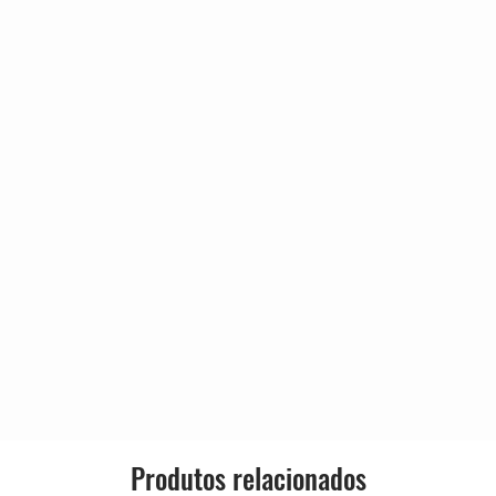
Genre:
gain
Style:
 From The Armed And Radical Pagans
Produtos relacionados