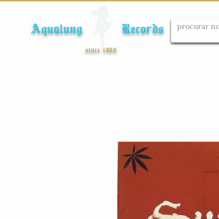
Aqualung Records
since 1989
Início
Cds
Dvds
Lps
Blu-ray
Cole