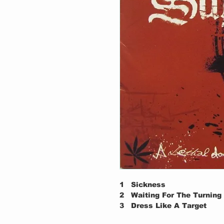
1
Sickness
2
Waiting For The Turning 
3
Dress Like A Target
4
The Destruction Of A Pe