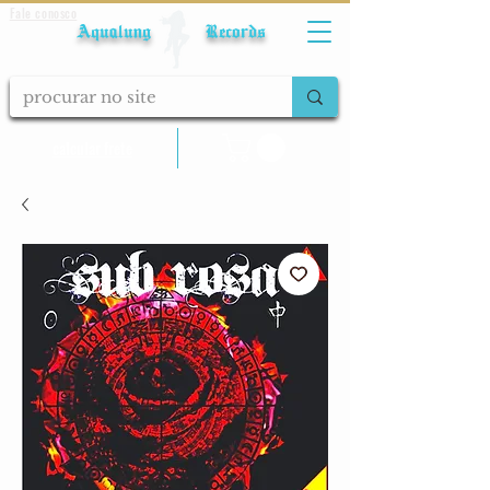
Fale conosco
Aqualung Records
calcular frete