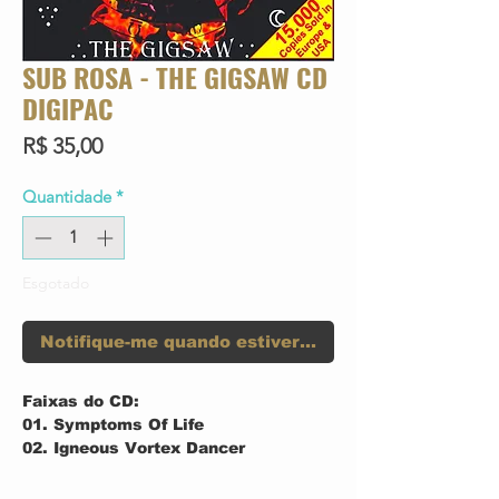
SUB ROSA - THE GIGSAW CD
DIGIPAC
Preço
R$ 35,00
Quantidade
*
Esgotado
Notifique-me quando estiver disponível
Faixas do CD:
01. Symptoms Of Life
02. Igneous Vortex Dancer
03. Enslavement Of Beauty
04. Equinox