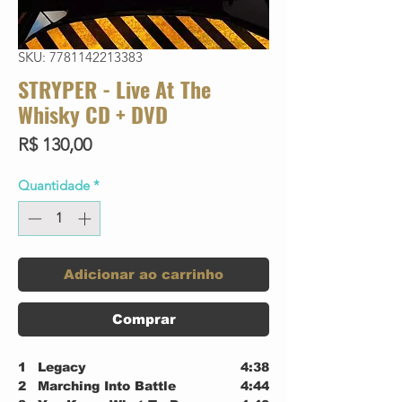
SKU: 7781142213383
STRYPER - Live At The
Whisky CD + DVD
Preço
R$ 130,00
Quantidade
*
Adicionar ao carrinho
Comprar
1
Legacy
4:38
2
Marching Into Battle
4:44