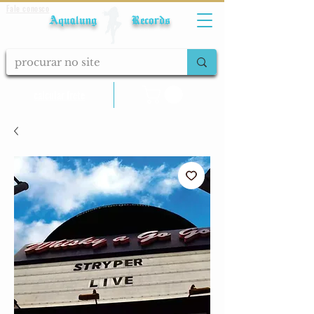
Fale conosco
Aqualung Records
calcular frete