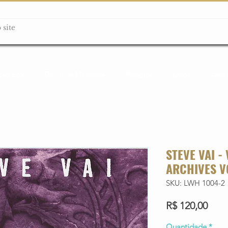
ção box
Guitarras Miniatura
Relógios
Livros
Lanç
STEVE VAI -
ARCHIVES V
SKU: LWH 1004-2
Preç
R$ 120,00
Quantidade
*