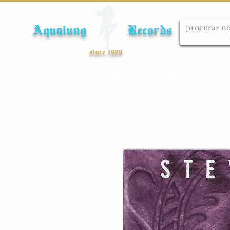
Aqualung Records
since 1989
Início
Cds
Dvds
Lps
Blu-ray
Cole