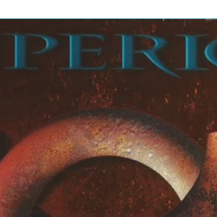
one
2:25