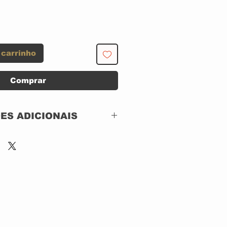
 carrinho
Comprar
ES ADICIONAIS
Light Without Heat –
LWH 1004-2
CD, ACRILICO
IMPORTADO
Jun 6, 2003