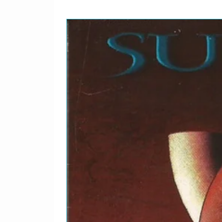
13
–Lilly*
G