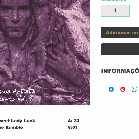
Adicionar ao
INFORMAÇÕ
Label:
Format:
Country:
weet Lady Luck
4: 33
he Rumble
8:01
Released: