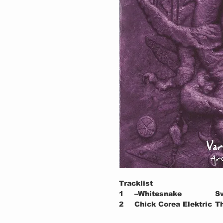
Tracklist
1
–Whitesnake
S
2
Chick Corea Elektric
T
Band