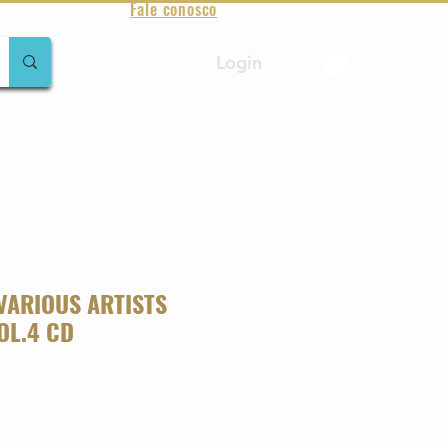
Fale conosco
Login
amentos
Raridades
Toda loja
Sobre Aqualung
 VARIOUS ARTISTS
OL.4 CD
o