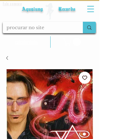
Fale conosco
Aqualung Records
calcular frete