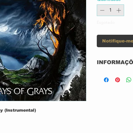
Esgotado
Notifique-me
INFORMAÇÕ
Label:
Format:
y (Instrumental)
Country: