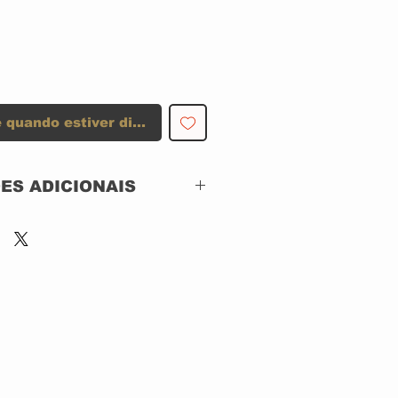
 quando estiver disponível
ES ADICIONAIS
Shinigami Records –
SRNB048,
Nuclear Blast –
SRNB048
CD, ACRILICO
Brazil