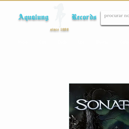
Aqualung Records
since 1989
Início
Cds
Dvds
Lps
Blu-ray
Cole