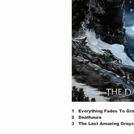
1
Everything Fades To Gra
2
Deathaura
3
The Last Amazing Grays
4
Flag In The Ground