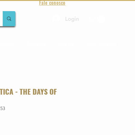
Fale conosco
Login
amentos
Raridades
Toda loja
Sobre Aqualung
ICA - THE DAYS OF
753