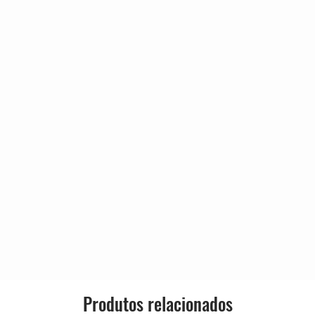
Released:
Genre:
Style:
oken Heart
Ending
 (Full Version)
Produtos relacionados