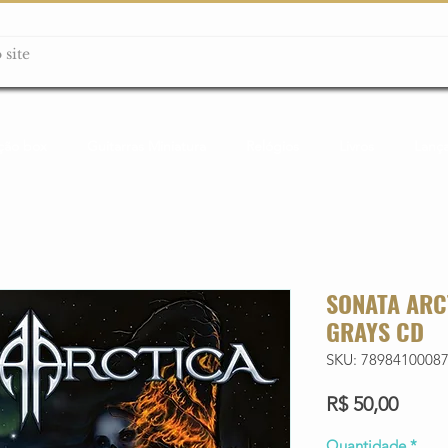
ção box
Guitarras Miniatura
Relógios
Livros
Lanç
SONATA ARCT
GRAYS CD
SKU: 7898410008
Preço
R$ 50,00
Quantidade
*