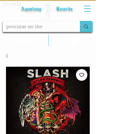
Fale conosco
Aqualung Records
calcular frete