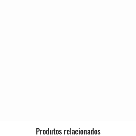
4:56
Gênero:
3:05
4:23
Estilo:
3:54
4:53
k
3:25
4:27
4:27
3:02
2:13
Produtos relacionados