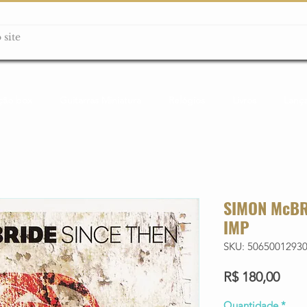
ção box
Guitarras Miniatura
Relógios
Livros
Lanç
SIMON McBR
IMP
SKU: 5065001293
Preç
R$ 180,00
Quantidade
*