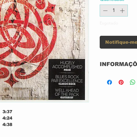
Esgotado
Notifique-me
INFORMAÇÕ
Selo:
Formato:
3:37
País:
4:24
4:38
Lançado:
5:03