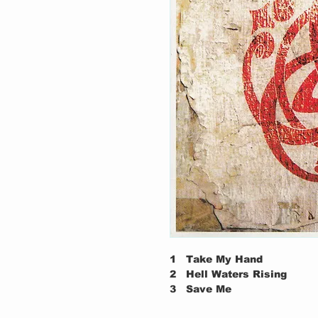
1
Take My Hand
2
Hell Waters Rising
3
Save Me
4
Down To The Wire