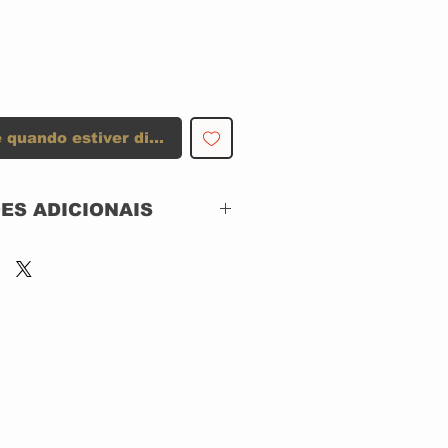
 quando estiver disponível
ES ADICIONAIS
Nugene Records –
NUG1004
CD, ACRILICO
Europe
2010