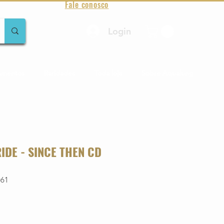
Fale conosco
Login
amentos
Raridades
Toda loja
Sobre Aqualung
IDE - SINCE THEN CD
061
o