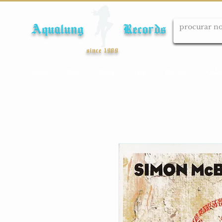
Aqualung Records
since 1989
Início
Cds
Dvds
Lps
Blu-ray
Cole