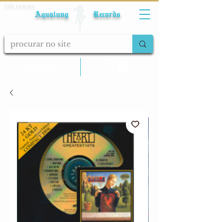
Fale conosco
Aqualung Records
calcular frete