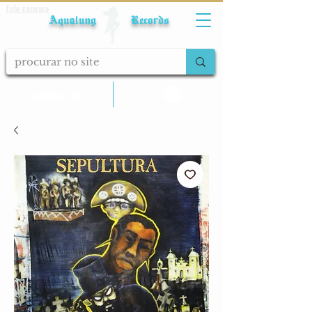
Fale conosco
Aqualung Records
calcular frete