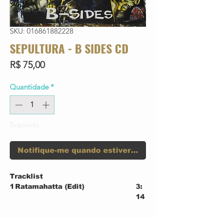
SKU: 016861882228
SEPULTURA - B SIDES CD
Preço
R$ 75,00
Quantidade
*
Esgotado
Notifique-me quando estiver disponível
Tracklist
1
Ratamahatta (Edit)
3:
14
2
War
8:
39