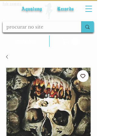
Fale conosco
Aqualung Records
calcular frete