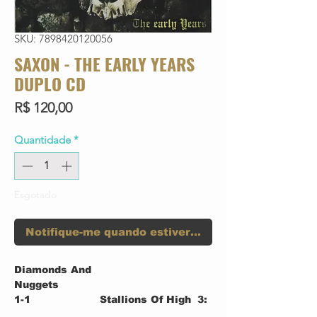
SKU: 7898420120056
SAXON - THE EARLY YEARS
DUPLO CD
Preço
R$ 120,00
Quantidade
*
Esgotado
Notifique-me quando estiver disponível
Diamonds And
Nuggets
1-1
Stallions Of High
3:
Way (Live)
19