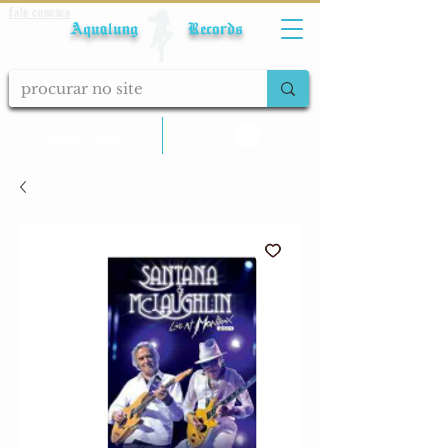
Fale conosco
Aqualung Records
calcular frete