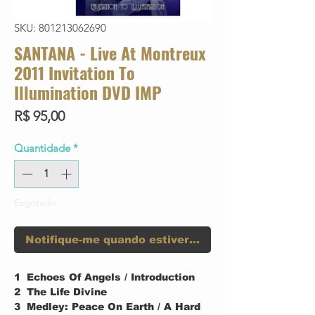
SKU: 801213062690
SANTANA - Live At Montreux
2011 Invitation To
Illumination DVD IMP
Preço
R$ 95,00
Quantidade
*
Esgotado
Notifique-me quando estiver disponível
1
Echoes Of Angels / Introduction
2
The Life Divine
3
Medley: Peace On Earth / A Hard