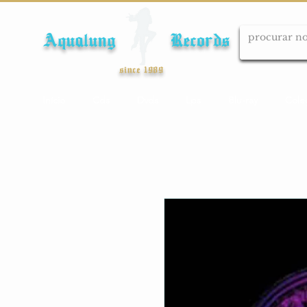
Aqualung Records
since 1989
Início
Cds
Dvds
Lps
Blu-ray
Cole