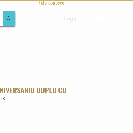
Fale conosco
Login
amentos
Raridades
Toda loja
Sobre Aqualung
ANIVERSARIO DUPLO CD
028