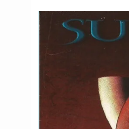
2-9
Jugando
2-10
The Sensitive Kind
2-11
Veracruz
2-12
They All Went To Mex
2-13
Samba Pa Ti
2-14
Aqua Marine
2-15
La Fuente Del Ritmo
2-16
Winning