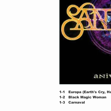
1-1
Europa (Earth's Cry, H
1-2
Black Magic Woman
1-3
Carnaval
1-4
Oye Como Va