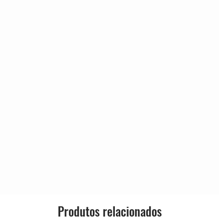
aila Mi Hermana)
Genre:
You
Our Way
Much
wer"
Produtos relacionados
g