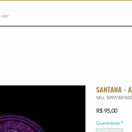
ção box
Guitarras Miniatura
Relógios
Livros
Lanç
SANTANA - 
SKU: 5099748783
Preço
R$ 95,00
Quantidade
*