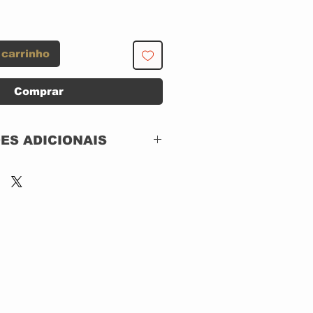
 carrinho
Comprar
ES ADICIONAIS
Columbia – COL
487830 2, Sony Music
Special Marketing –
42-487830-10
2 x CD ACRILICO
:
Spain
1997