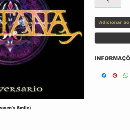
Adicionar ao
INFORMAÇÕ
Label:
Format:
eaven's Smile)
Country
Released: