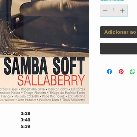
Adicionar ao
3:28
3:40
5:39
3:45