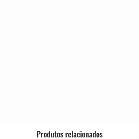
4:42
3:18
3:02
2:56
8:02
3:09
as Kisser
4:07
3:52
3:22
0:48
Produtos relacionados