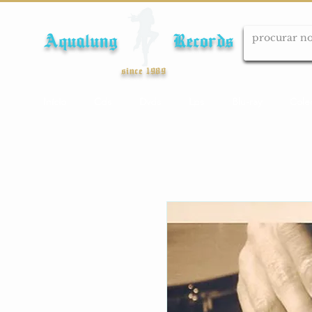
Aqualung Records
since 1989
Início
Cds
Dvds
Lps
Blu-ray
Cole