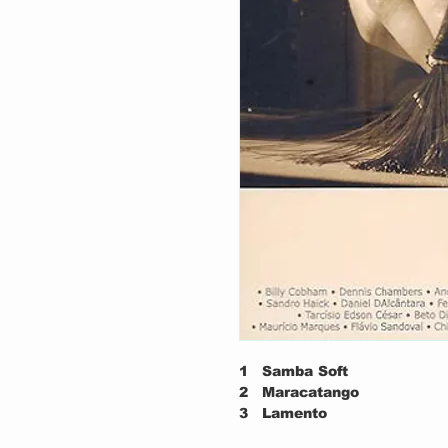
1
Samba Soft
2
Maracatango
3
Lamento
4
O Samba Do Silva