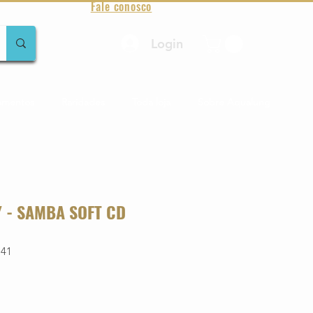
Fale conosco
Login
amentos
Raridades
Toda loja
Sobre Aqualung
 - SAMBA SOFT CD
741