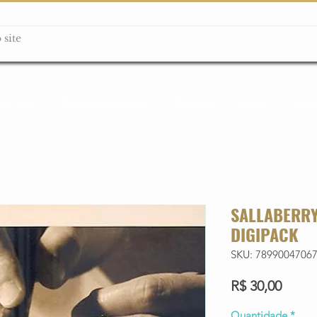
ção box
Guitarras Miniatura
Relógios
Livros
Lanç
SALLABERRY
DIGIPACK
SKU: 7899004706
Preço
R$ 30,00
Quantidade
*