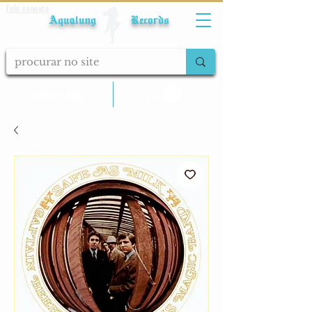
Fale conosco
Aqualung Records
calcular frete