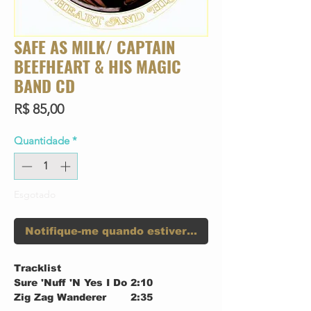
SAFE AS MILK/ CAPTAIN
BEEFHEART & HIS MAGIC
BAND CD
Preço
R$ 85,00
Quantidade
*
Esgotado
Notifique-me quando estiver disponível
Tracklist
Sure 'Nuff 'N Yes I Do
2:10
Zig Zag Wanderer
2:35