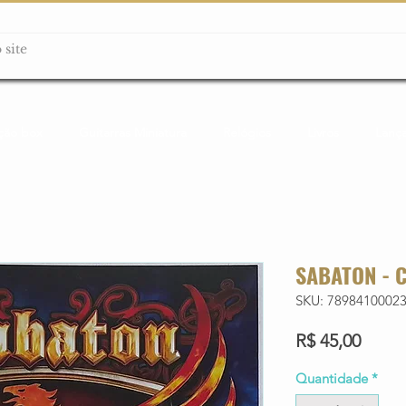
ção box
Guitarras Miniatura
Relógios
Livros
Lanç
SABATON - 
SKU: 7898410002
Preço
R$ 45,00
Quantidade
*