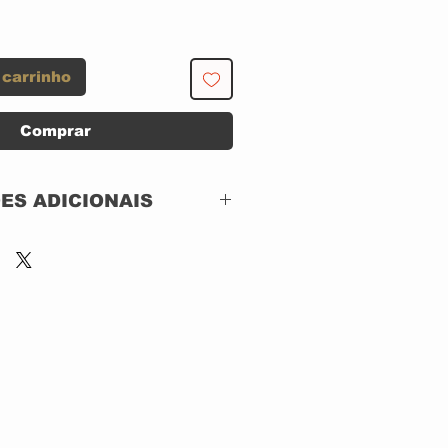
 carrinho
Comprar
ES ADICIONAIS
Shinigami Records –
NBSR048,
Nuclear Blast –
NBSR048
CD, ACRILICO
Brazil
2020