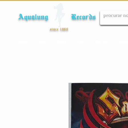
Aqualung Records
since 1989
Início
Cds
Dvds
Lps
Blu-ray
Cole