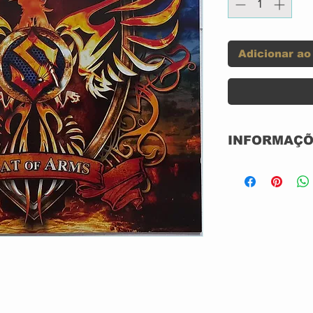
Adicionar ao
INFORMAÇÕ
Label:
Format:
Country:
Released: