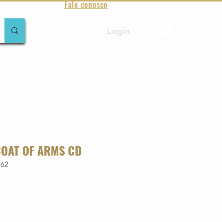
Fale conosco
Login
amentos
Raridades
Toda loja
Sobre Aqualung
COAT OF ARMS CD
362