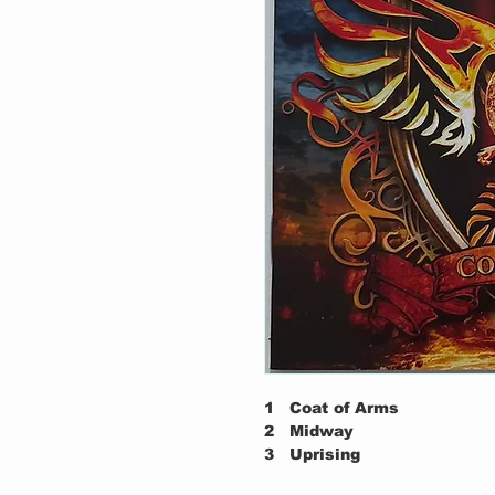
1
Coat of Arms
2
Midway
3
Uprising
4
Screaming Eagles