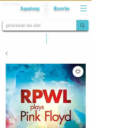
Fale conosco
Aqualung Records
calcular frete