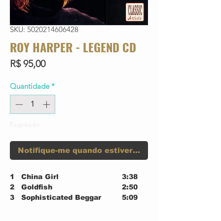
SKU: 5020214606428
ROY HARPER - LEGEND CD
Preço
R$ 95,00
Quantidade
*
Esgotado
Notifique-me quando estiver disponível
1
China Girl
3:38
2
Goldfish
2:50
3
Sophisticated Beggar
5:09
4
My Friend
4:08
5
Big Fat Silver Aeroplane
3:42