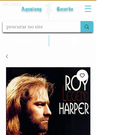
Fale conosco
Aqualung Records
calcular frete