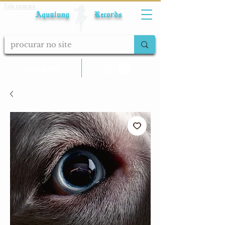
Fale conosco
Aqualung Records
calcular frete