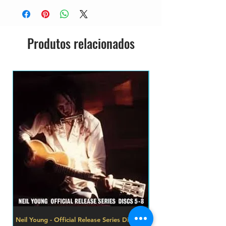
NOVO
IMPORTADO
GRAVADORA: SGB RECORDS
Produtos relacionados
Neil Young - Official Release Series Discs 5-
FLEETWOOD MAC - LIV