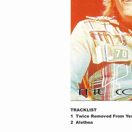
TRACKLIST
1
Twice Removed From Ye
2
Alethea
3
The Fool And Me