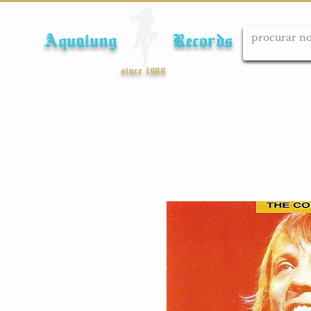
Aqualung Records
since 1989
Início
Cds
Dvds
Lps
Blu-ray
Cole