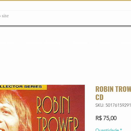
ção box
Guitarras Miniatura
Relógios
Livros
Lanç
ROBIN TROW
CD
SKU: 5017615929
Preço
R$ 75,00
Quantidade
*