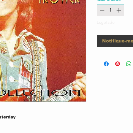
Esgotado
Notifique-me
sterday