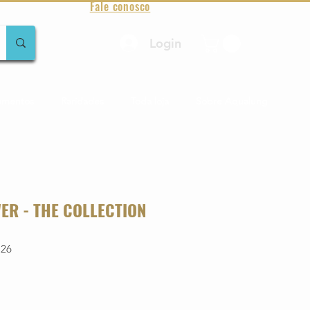
Fale conosco
Login
amentos
Raridades
Toda loja
Sobre Aqualung
ER - THE COLLECTION
126