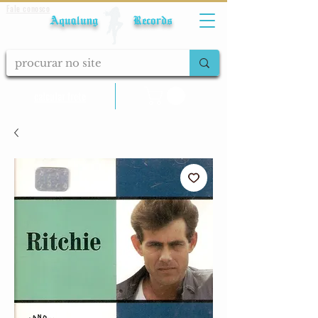
Fale conosco
Aqualung Records
calcular frete