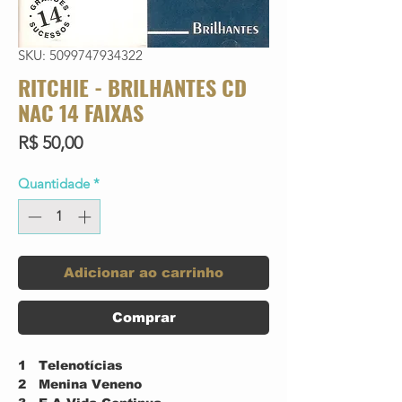
SKU: 5099747934322
RITCHIE - BRILHANTES CD
NAC 14 FAIXAS
Preço
R$ 50,00
Quantidade
*
Adicionar ao carrinho
Comprar
1
Telenotícias
2
Menina Veneno