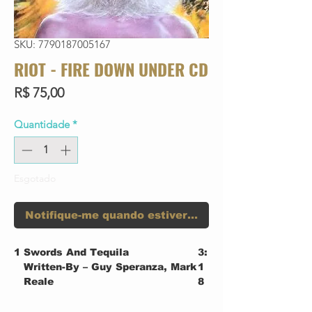
SKU: 7790187005167
RIOT - FIRE DOWN UNDER CD
Preço
R$ 75,00
Quantidade
*
Esgotado
Notifique-me quando estiver disponível
1
Swords And Tequila
3:
Written-By – Guy Speranza, Mark
1
Reale
8
2
Fire Down Under
2:
Written-By – Guy Speranza
3