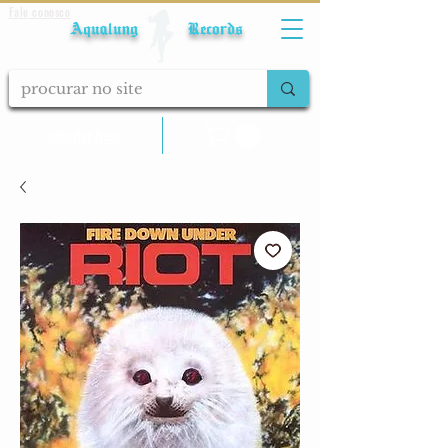
Fale conosco
Aqualung Records
calcular frete