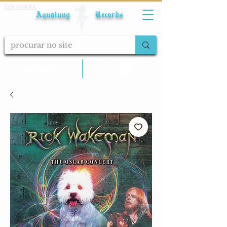
Fale conosco
Aqualung Records
calcular frete