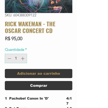
SKU: 604388309122
RICK WAKEMAN - THE
OSCAR CONCERT CD
Preço
R$ 95,00
Quantidade
*
Adicionar ao carrinho
Comprar
1
Pachobel Canon In 'D'
4:1
7