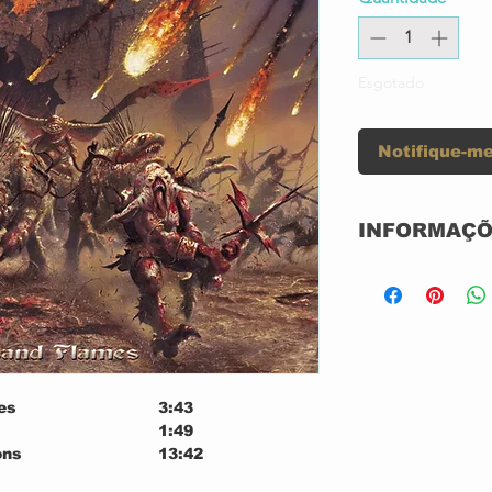
Esgotado
Notifique-me
INFORMAÇÕ
Label:
es
3:43
1:49
Format:
ons
13:42
 - The Gothic Saga