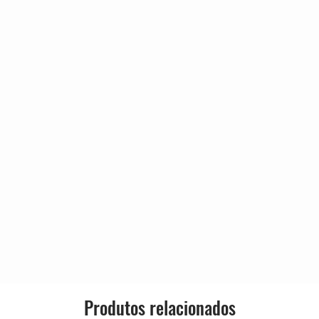
Country:
6:23
1:40
Release
4:04
s
10:38
Genre:
Style:
Produtos relacionados