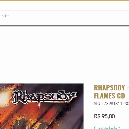
ção box
Guitarras Miniatura
Relógios
Livros
Lanç
RHAPSODY -
FLAMES CD
SKU: 7898181123
Preço
R$ 95,00
Quantidade
*