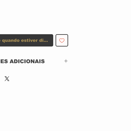
 quando estiver disponível
ES ADICIONAIS
Rock Brigade
Records – RBR/LCR
3000,
Laser Company
Records – RBR/LCR
3000
CD, ACRILICO