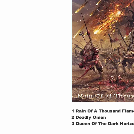
1
Rain Of A Thousand Flam
2
Deadly Omen
3
Queen Of The Dark Horiz
Rhymes Of A Tragic Poem