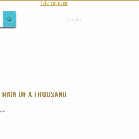
Fale conosco
Login
amentos
Raridades
Toda loja
Sobre Aqualung
 RAIN OF A THOUSAND
006