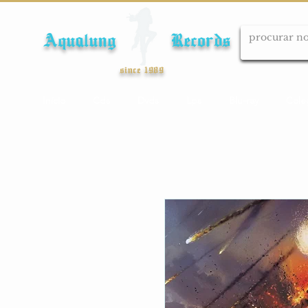
Aqualung Records
since 1989
Início
Cds
Dvds
Lps
Blu-ray
Cole