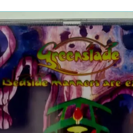
arol] – H. Greenfield*, N.
way] – Del Shannon
ne
J. Mercer*Written-By [Poor Little
umar / Pega Ladrão
 Alderete*, Marcone*Written-By [Pega
ritten-By [É Proibido Fumar] – Roberto
 Buck Ram
 Fervendo
ial, Eduardo Araujo