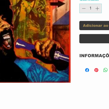
Adicionar ao
INFORMAÇÕ
CD ACRILICO
NACIONAL
UNIVERSAL /
lue Suede Shoes / Tutti Frutti / Long