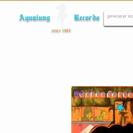
Aqualung Records
since 1989
Início
Cds
Dvds
Lps
Blu-ray
Cole