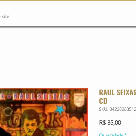
ção box
Guitarras Miniatura
Relógios
Livros
Lanç
RAUL SEIXAS
CD
SKU: 0422826351
Preço
R$ 35,00
Quantidade
*