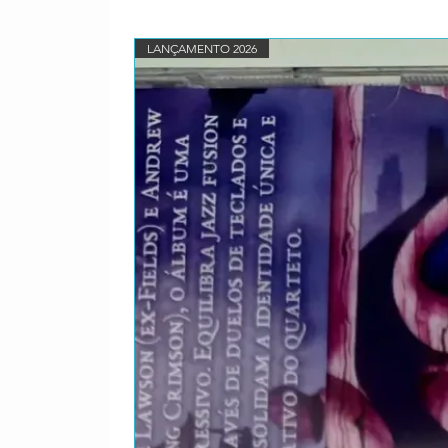
Williams*Written-By [Oh! C
Sedaka*Written-By [Runa
8
Poor Little Fool / Bernardi
LANÇAMENTO 2026
Written-By [Bernardine] – 
Fool] – S. Sheeley*
9
Marcianita / É Proibido F
Written-By [Marcianita] –
Ladrão] – Getúlio CôrtesW
Carlos / Erasmo Carlos*
1
Only You
0
Written-By – Ande Rand,
1
Vem Quente Que Eu Estou
1
Written-By – Carlos Imper