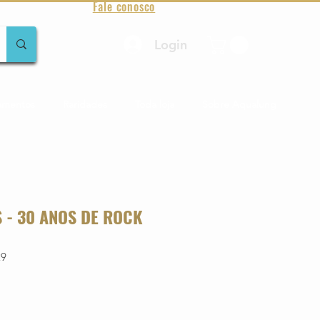
Fale conosco
Login
amentos
Raridades
Toda loja
Sobre Aqualung
 - 30 ANOS DE ROCK
29