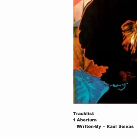
Tracklist
1
Abertura
Written-By – Raul Seixas
2
Rock Around The Clock / B