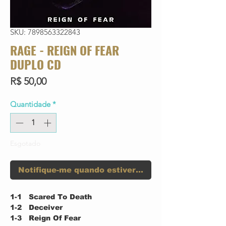
SKU: 7898563322843
RAGE - REIGN OF FEAR
DUPLO CD
Preço
R$ 50,00
Quantidade
*
Esgotado
Notifique-me quando estiver disponível
1-1
Scared To Death
1-2
Deceiver
1-3
Reign Of Fear