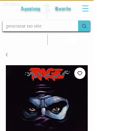
Fale conosco
Aqualung Records
calcular frete