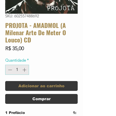
SKU: 602557488692
PROJOTA - AMADMOL (A
Milenar Arte De Meter O
Louco) CD
Preço
R$ 35,00
Quantidade
*
Adicionar ao carrinho
Comprar
1
Prefácio
1: