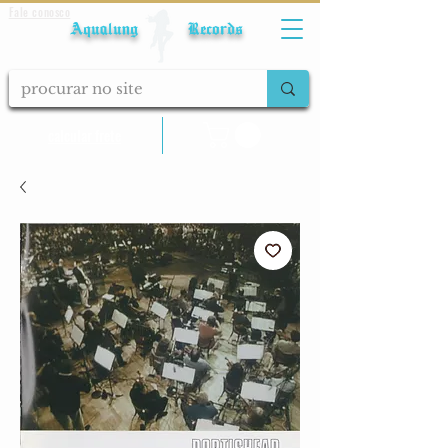
Fale conosco
Aqualung Records
calcular frete