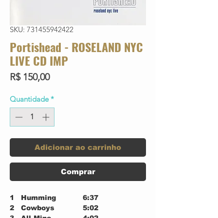
SKU: 731455942422
Portishead - ROSELAND NYC
LIVE CD IMP
Preço
R$ 150,00
Quantidade
*
Adicionar ao carrinho
Comprar
1
Humming
6:37
2
Cowboys
5:02
3
All Mine
4:02