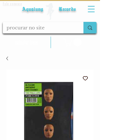
Fale conosco
Aqualung Records
calcular frete