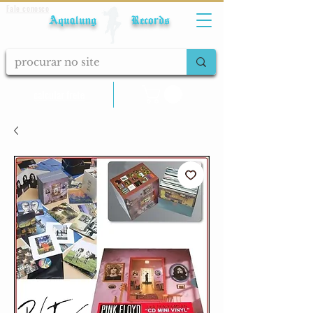
Fale conosco
Aqualung Records
calcular frete