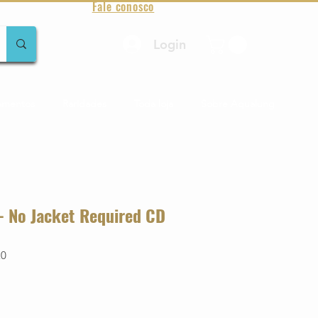
Fale conosco
Login
amentos
Raridades
Toda loja
Sobre Aqualung
 - No Jacket Required CD
20
o