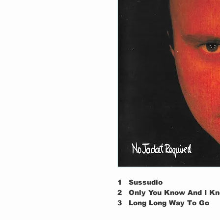
1
Sussudio
2
Only You Know And I K
3
Long Long Way To Go
4
I Don't Wanna Know