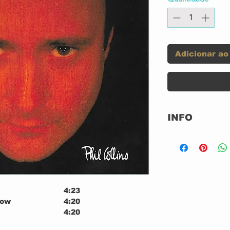
Adicionar ao
INFO
Label:
Format:
4:23
Country:
now
4:20
4:20
Released:
4:12