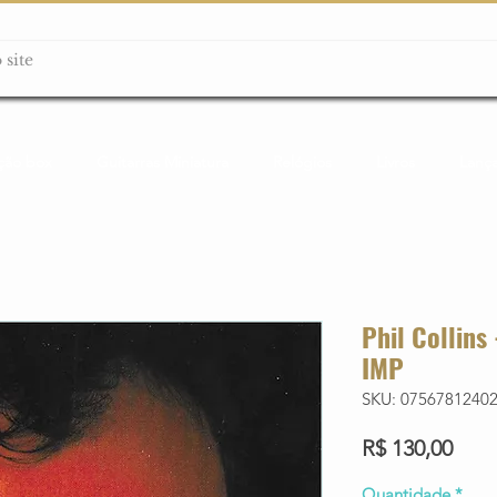
ção box
Guitarras Miniatura
Relógios
Livros
Lanç
Phil Collins
IMP
SKU: 0756781240
Preç
R$ 130,00
Quantidade
*