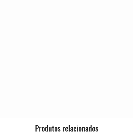
4:47
Genre:
4:46
4:01
Style:
ogether Anymore
4:18
5:14
5:51
4:15
Produtos relacionados