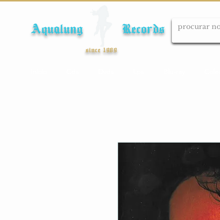
Aqualung Records
since 1989
Início
Cds
Dvds
Lps
Blu-ray
Cole