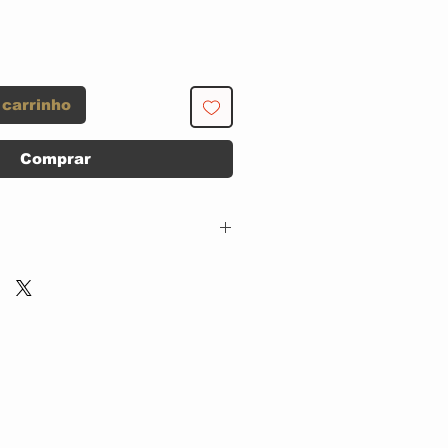
 carrinho
Comprar
Atlantic – 7 81240-2,
Atlantic – 81240-2
CD, ACRILICO
IMPORTADO