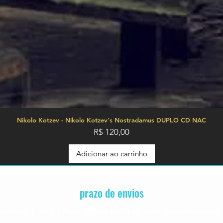
Nikolo Kotzev - Nikolo Kotzev's Nostradamus DUPLO CD NAC
Preço
R$ 120,00
Adicionar ao carrinho
prazo de envios
rodutos é de 2 a 4
dia úteis, á partir da data de confirmaç