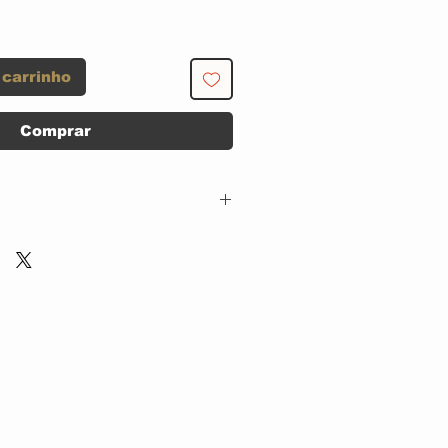
 carrinho
Comprar
Die Hard Records –
PEN 001,
Rock Machine
Records – PEN 001,
Voice Music – PEN
001,
Rock Brigade
Records – PEN 001
CD, ACRILICO