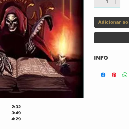
Adicionar ao
INFO
Selo:
2:32
3:49
4:29
5:01
Formato: