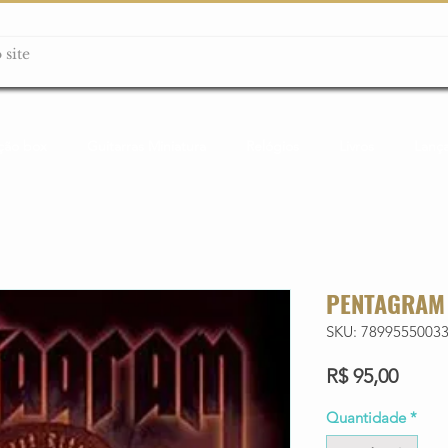
ção box
Guitarras Miniatura
Relógios
Livros
Lanç
PENTAGRAM 
SKU: 7899555003
Preço
R$ 95,00
Quantidade
*