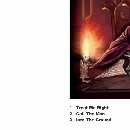
1
Treat Me Right
2
Call The Man
3
Into The Ground
4
8