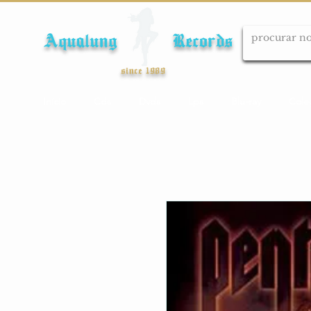
Aqualung Records
since 1989
Início
Cds
Dvds
Lps
Blu-ray
Cole