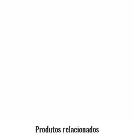
 Night
3:18
4:32
País:
4:32
4:59
Lança
3:38
4:01
3:36
Gênero:
Estilo:
Produtos relacionados