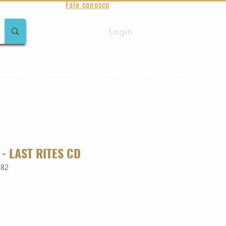
Fale conosco
Login
amentos
Raridades
Toda loja
Sobre Aqualung
- LAST RITES CD
382