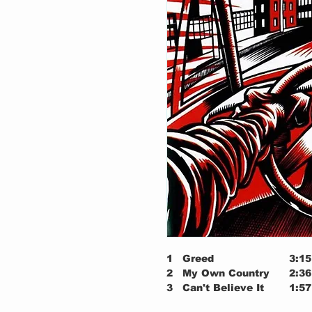
1
Greed
3:15
2
My Own Country
2:36
3
Can't Believe It
1:57
4
Victim Of Reality
2:28