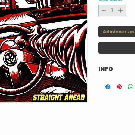
Adicionar ao
INFO
Selo:
Formato:
País:
Lançado: