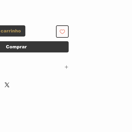
 carrinho
Comprar
Epitaph – 86553-2
CD, ACRILICO
US
1999