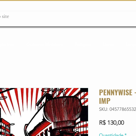
ção box
Guitarras Miniatura
Relógios
Livros
Lanç
PENNYWISE 
IMP
SKU: 0457786553
Preç
R$ 130,00
Quantidade
*