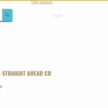
Fale conosco
Login
amentos
Raridades
Toda loja
Sobre Aqualung
- STRAIGHT AHEAD CD
28
o