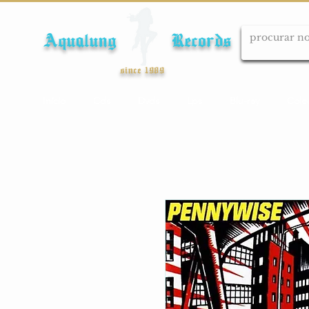
Aqualung Records
since 1989
Início
Cds
Dvds
Lps
Blu-ray
Cole