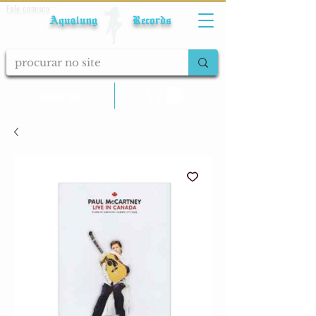
Fale conosco
Aqualung Records
calcular frete